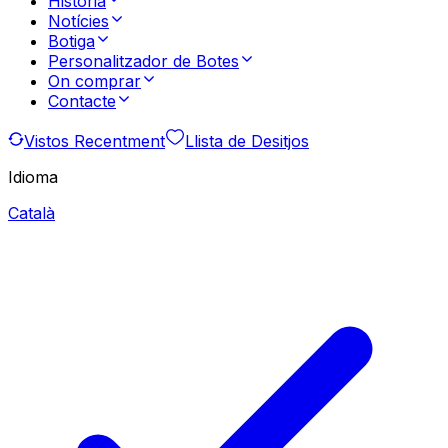
Història
Notícies
Botiga
Personalitzador de Botes
On comprar
Contacte
Vistos Recentment
Llista de Desitjos
Idioma
Català