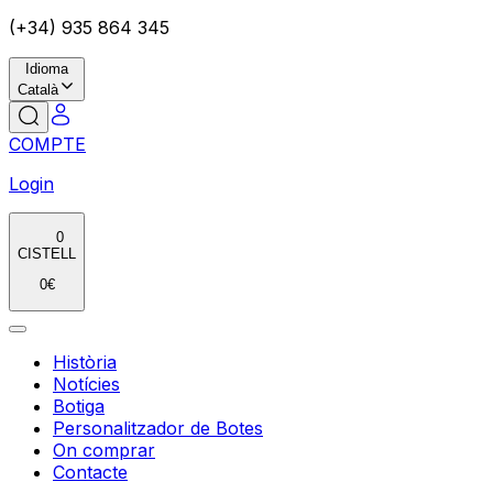
(+34) 935 864 345
Idioma
Català
COMPTE
Login
0
CISTELL
0
€
Història
Notícies
Botiga
Personalitzador de Botes
On comprar
Contacte