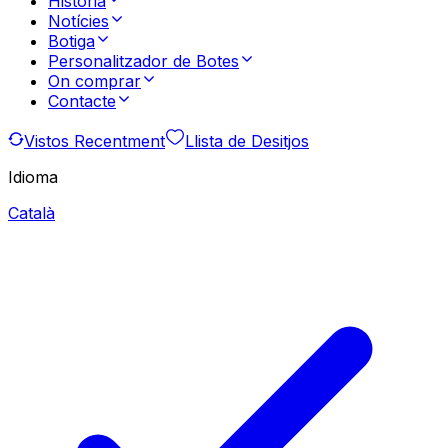
Història
Notícies
Botiga
Personalitzador de Botes
On comprar
Contacte
Vistos Recentment
Llista de Desitjos
Idioma
Català