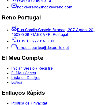
(+34) 935 864 345
hockeyreno@hockeyreno.com
Reno Portugal
Rua Camilo Castelo Branco, 207 Aptdo. 20,
4509-908 FIÃES VFR, Portugal
(+351) – 227 641 100
renodesportex@desportex.pt
El Meu Compte
Iniciar Sessió / Registre
El Meu Carret
Llista de Desitjos
Botiga
Enllaços Ràpids
Política de Privacitat