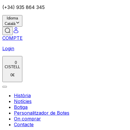
(+34) 935 864 345
Idioma
Català
COMPTE
Login
0
CISTELL
0
€
Història
Notícies
Botiga
Personalitzador de Botes
On comprar
Contacte