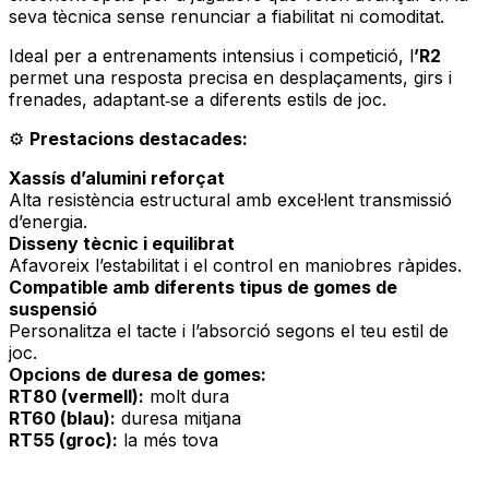
seva tècnica sense renunciar a fiabilitat ni comoditat.
Ideal per a entrenaments intensius i competició, l
’R2
permet una resposta precisa en desplaçaments, girs i
frenades, adaptant‑se a diferents estils de joc.
⚙️
Prestacions destacades:
Xassís d’alumini reforçat
Alta resistència estructural amb excel·lent transmissió
d’energia.
Disseny tècnic i equilibrat
Afavoreix l’estabilitat i el control en maniobres ràpides.
Compatible amb diferents tipus de gomes de
suspensió
Personalitza el tacte i l’absorció segons el teu estil de
joc.
Opcions de duresa de gomes:
RT80 (vermell):
molt dura
RT60 (blau):
duresa mitjana
RT55 (groc):
la més tova