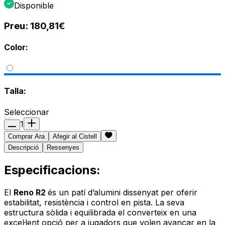
Disponible
Preu:
180,81€
Color:
Talla:
Seleccionar
1
Comprar Ara
Afegir al Cistell
Descripció
Ressenyes
Especificacions:
El
Reno R2
és un patí d’alumini dissenyat per oferir
estabilitat, resistència i control en pista. La seva
estructura sòlida i equilibrada el converteix en una
excel·lent opció per a jugadors que volen avançar en la