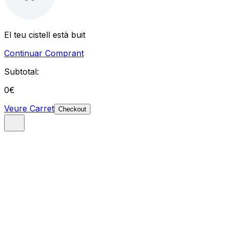
El teu cistell està buit
Continuar Comprant
Subtotal:
0
€
Veure Carret
Checkout