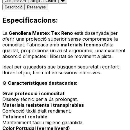
Comprar Ara
Afegir al Cistell
Descripció
Ressenyes
Especificacions:
La
Genollera Mastex Tex Reno
està dissenyada per
oferir una protecció superior sense comprometre la
comoditat. Fabricada amb
materials tècnics
d’alta
qualitat, proporciona un ajust ergonòmic, una excel·lent
absorció d’impactes i llibertat de moviment a pista.
Ideal per a jugadors que busquen seguretat i confort
durant el joc, fins i tot en sessions intensives.
⚙️
Característiques destacades:
Gran protecció i comoditat
Disseny tècnic per a ús prolongat.
Materials resistents i transpirables
Confecció tèxtil d’alt rendiment.
Totalment rentable
Manteniment fàcil i higiene garantida.
Color Portugal (vermell/verd)