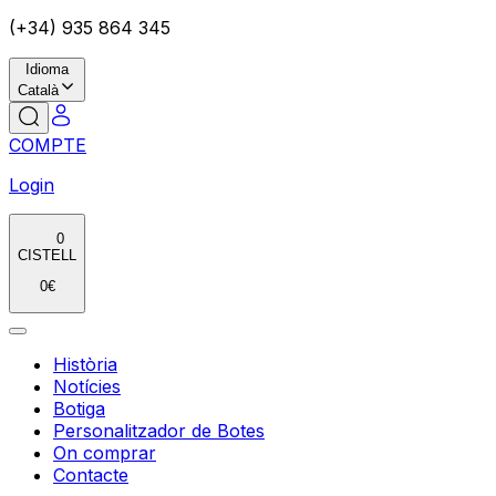
(+34) 935 864 345
Idioma
Català
COMPTE
Login
0
CISTELL
0
€
Història
Notícies
Botiga
Personalitzador de Botes
On comprar
Contacte