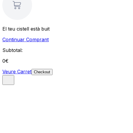
El teu cistell està buit
Continuar Comprant
Subtotal:
0
€
Veure Carret
Checkout