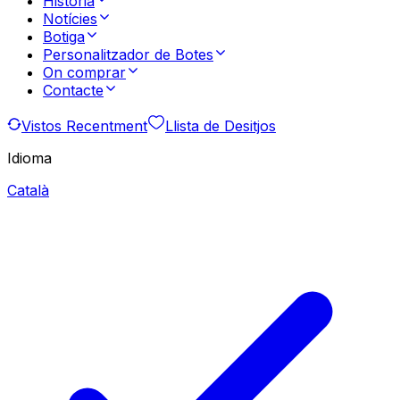
Història
Notícies
Botiga
Personalitzador de Botes
On comprar
Contacte
Vistos Recentment
Llista de Desitjos
Idioma
Català