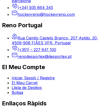
Barcelona
(+34) 935 864 345
hockeyreno@hockeyreno.com
Reno Portugal
Rua Camilo Castelo Branco, 207 Aptdo. 20,
4509-908 FIÃES VFR, Portugal
(+351) – 227 641 100
renodesportex@desportex.pt
El Meu Compte
Iniciar Sessió / Registre
El Meu Carret
Llista de Desitjos
Botiga
Enllaços Ràpids