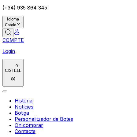
(+34) 935 864 345
Idioma
Català
COMPTE
Login
0
CISTELL
0
€
Història
Notícies
Botiga
Personalitzador de Botes
On comprar
Contacte