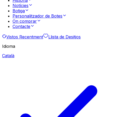
Història
Notícies
Botiga
Personalitzador de Botes
On comprar
Contacte
Vistos Recentment
Llista de Desitjos
Idioma
Català