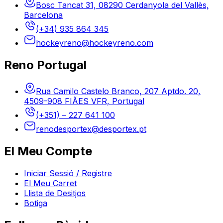
Bosc Tancat 31, 08290 Cerdanyola del Vallès,
Barcelona
(+34) 935 864 345
hockeyreno@hockeyreno.com
Reno Portugal
Rua Camilo Castelo Branco, 207 Aptdo. 20,
4509-908 FIÃES VFR, Portugal
(+351) – 227 641 100
renodesportex@desportex.pt
El Meu Compte
Iniciar Sessió / Registre
El Meu Carret
Llista de Desitjos
Botiga