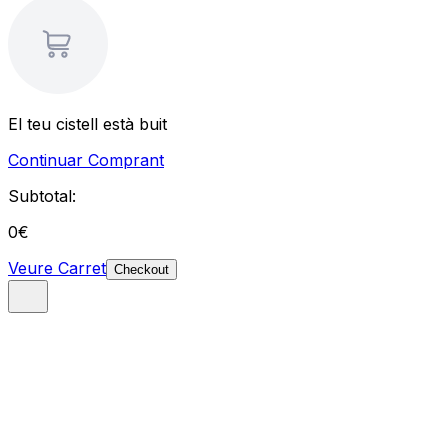
El teu cistell està buit
Continuar Comprant
Subtotal:
0
€
Veure Carret
Checkout