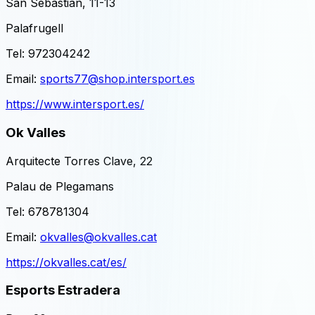
San Sebastian, 11-13
Palafrugell
Tel:
972304242
Email:
sports77@shop.intersport.es
https://www.intersport.es/
Ok Valles
Arquitecte Torres Clave, 22
Palau de Plegamans
Tel:
678781304
Email:
okvalles@okvalles.cat
https://okvalles.cat/es/
Esports Estradera