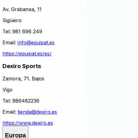
Av. Grabanxa, 11
Sigüeiro
Tel:
981 696 249
Email:
info@equipat.es
https://equipat.es/es/
Dexiro Sports
Zamora, 71. Bajos
Vigo
Tel:
986482236
Email:
tienda@dexiro.es
https://www.dexiro.es
Europa