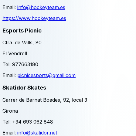
Email:
info@hockeyteam.es
https://www.hockeyteam.es
Esports Picnic
Ctra. de Valls, 80
El Vendrell
Tel:
977663180
Email:
picnicesports@gmail.com
Skatidor Skates
Carrer de Bernat Boades, 92, local 3
Girona
Tel:
+34 693 062 848
Email:
info@skatidor.net