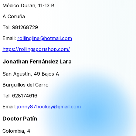
Médico Duran, 11-13 B
A Coruña
Tel:
981268729
Email:
rollingline@hotmail.com
https://rollingsportshop.com/
Jonathan Fernández Lara
San Agustín, 49 Bajos A
Burguillos del Cerro
Tel:
628174616
Email:
jonny87hockey@gmail.com
Doctor Patín
Colombia, 4