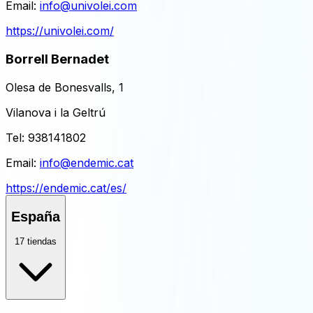
Email:
info@univolei.com
https://univolei.com/
Borrell Bernadet
Olesa de Bonesvalls, 1
Vilanova i la Geltrú
Tel:
938141802
Email:
info@endemic.cat
https://endemic.cat/es/
España
17
tiendas