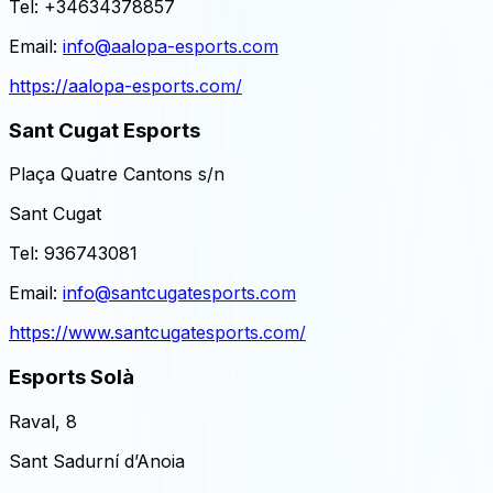
Tel:
+34634378857
Email:
info@aalopa-esports.com
https://aalopa-esports.com/
Sant Cugat Esports
Plaça Quatre Cantons s/n
Sant Cugat
Tel:
936743081
Email:
info@santcugatesports.com
https://www.santcugatesports.com/
Esports Solà
Raval, 8
Sant Sadurní d’Anoia