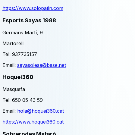
https://www.solopatin.com
Esports Sayas 1988
Germans Martí, 9
Martorell
Tel:
937735157
Email:
sayasolesa@base.net
Hoquei360
Masquefa
Tel:
650 05 43 59
Email:
hola@hoquei360.cat
https://www.hoquei360.cat
Sobrerodes Mataró