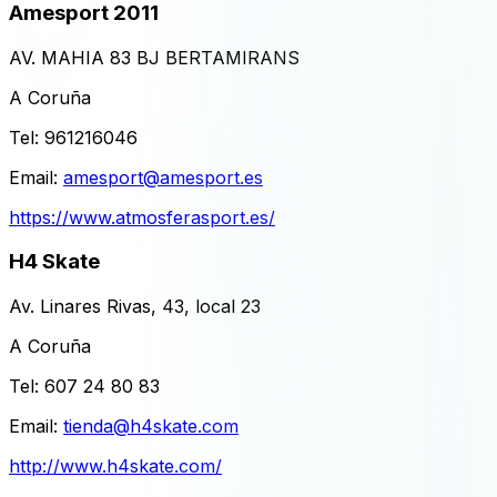
Amesport 2011
AV. MAHIA 83 BJ BERTAMIRANS
A Coruña
Tel:
961216046
Email:
amesport@amesport.es
https://www.atmosferasport.es/
H4 Skate
Av. Linares Rivas, 43, local 23
A Coruña
Tel:
607 24 80 83
Email:
tienda@h4skate.com
http://www.h4skate.com/