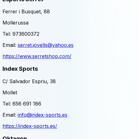
Ferrer i Busquet, 88
Mollerussa
Tel:
973600372
Email:
serret.jovells@yahoo.es
https://www.serretshop.com/
Index Sports
C/ Salvador Espriu, 38
Mollet
Tel:
656 691 186
Email:
info@index-sports.es
https://index-sports.es/
Oktagon