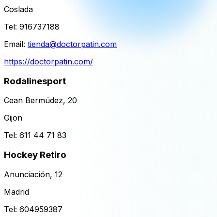
Coslada
Tel:
916737188
Email:
tienda@doctorpatin.com
https://doctorpatin.com/
Rodalinesport
Cean Bermúdez, 20
Gijon
Tel:
611 44 71 83
Hockey Retiro
Anunciación, 12
Madrid
Tel:
604959387