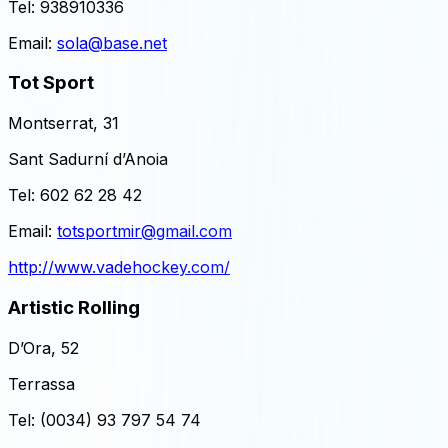
Tel:
938910336
Email:
sola@base.net
Tot Sport
Montserrat, 31
Sant Sadurní d’Anoia
Tel:
602 62 28 42
Email:
totsportmir@gmail.com
http://www.vadehockey.com/
Artistic Rolling
D’Ora, 52
Terrassa
Tel:
(0034) 93 797 54 74