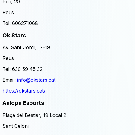
Rec, 20
Reus
Tel:
606271068
Ok Stars
Av. Sant Jordi, 17-19
Reus
Tel:
630 59 45 32
Email:
info@okstars.cat
https://okstars.cat/
Aalopa Esports
Plaça del Bestiar, 19 Local 2
Sant Celoni