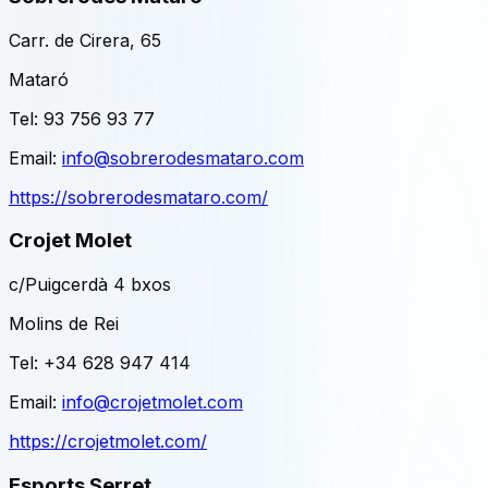
Carr. de Cirera, 65
Mataró
Tel:
93 756 93 77
Email:
info@sobrerodesmataro.com
https://sobrerodesmataro.com/
Crojet Molet
c/Puigcerdà 4 bxos
Molins de Rei
Tel:
+34 628 947 414
Email:
info@crojetmolet.com
https://crojetmolet.com/
Esports Serret