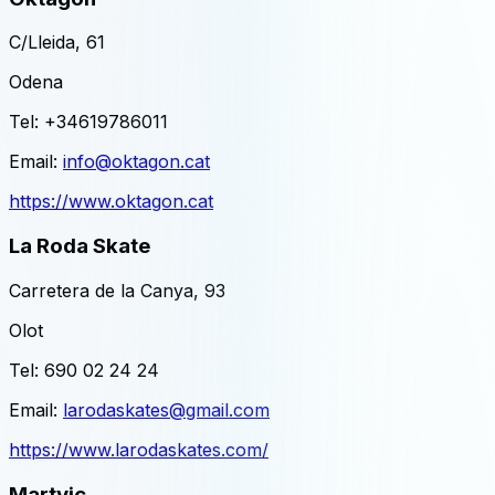
C/Lleida, 61
Odena
Tel:
+34619786011
Email:
info@oktagon.cat
https://www.oktagon.cat
La Roda Skate
Carretera de la Canya, 93
Olot
Tel:
690 02 24 24
Email:
larodaskates@gmail.com
https://www.larodaskates.com/
Martvic