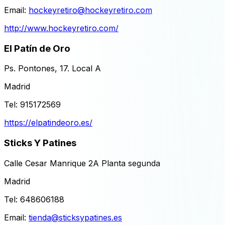
Email:
hockeyretiro@hockeyretiro.com
http://www.hockeyretiro.com/
El Patín de Oro
Ps. Pontones, 17. Local A
Madrid
Tel:
915172569
https://elpatindeoro.es/
Sticks Y Patines
Calle Cesar Manrique 2A Planta segunda
Madrid
Tel:
648606188
Email:
tienda@sticksypatines.es